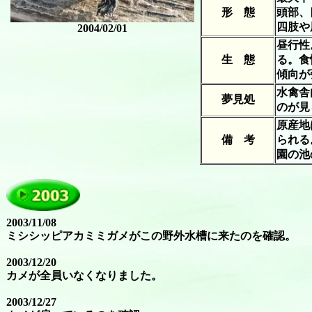
形 態
頭部、
四肢や
2004/02/01
昼行性
生 態
る。食
傾向が
水禽舎
夢見処
のが見
原産地
備 考
られる
園の池
2003/11/08
ミシシッピアカミミガメがこの野外水槽に来たのを確認。
2003/12/20
カメが全員いなくなりました。
2003/12/27