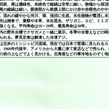
四肢、尾は濃緑色、灰緑色で縦縞は非常に細い。吻端から頭頂
尾の縦縞は細い。眼後部から鼓膜上部にかけ赤や赤橙色のやや
。流れの緩やかな河川、湖、池沼に生息。水生植物が繁茂し水
性は雑食で、藻類や水草、水生昆虫、ザリガニ、エビ、ミミズ
強くなる。平均寿命は10～20年、最高寿命は30年。
内の野外水槽でクサガメと一緒に展示。冬季や水替えなどの時
られる。夢見定食は解凍した冷凍アジ。
は北米のミシシッピ川流域。現在では日本で普通に見られるカ
。1960年代後半、アメリカから大量に来て夜店などで売られ
の岩の上などでよく見かける。北海道などの寒冷地をのぞく地