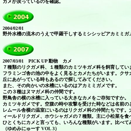
カメが戻っているのを確認。
2004/02/01
野外水槽の流木のうえで甲羅干しするミシシッピアカミミガ
2007/03/01 PICK UP 動物 カメ
７種類のリクガメ科、１種類のカミツキガメ科を飼育してい
フラミンゴ舎の池の中をよく見るとカメたちがいます。クサ
丘にあがっている時もあるので探してみてください。
また、その向かいの水槽にいるのはアカミミガメです。
この３種はヌマガメ科の仲間です。
野鳥舎の横の水槽に入っている大きなカメをご存知ですか。
カミツキガメです。空腹の時や攻撃を受けた時などは名前の
レムール舎横の温室にいるのはリクガメ科の仲間たちです。
ィールドリクガメ、ホウシャガメの７種類。主に小松菜を食
ひとくちにカメと言っても、いろんな種類がいます。比べて
（ゆめみにゅーす VOL 3）