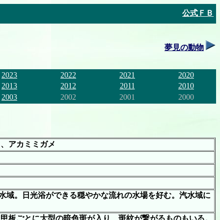
公式ＦＢ
夢見の動物
2023
2022
2021
2020
2013
2012
2011
2010
2003
2002
2001
2000
）、アカミミガメ
水域。日光浴ができる穏やかな流れの水場を好む。汽水域に
は甲板ごとに大型の暗色斑が入り、斑紋が繋がるものもいる。