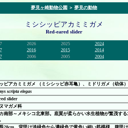
夢見ヶ崎動物公園
＞
夢見の動物
ミシシッピアカミミガメ
Red-eared slider
7
2026
2025
2024
7
2016
2015
2014
7
2006
2005
2004
ッピアカミミガメ （ミシシッピ赤耳亀）、ミドリガメ（幼体
ys scripta elegas
ed slider
ヌマガメ科
カ南部～メキシコ北東部。底質が柔らかい水生植物が繁茂する
。
長28cm。背甲は淡緑色から濃緑色で黄色い細い筋模様。腹甲