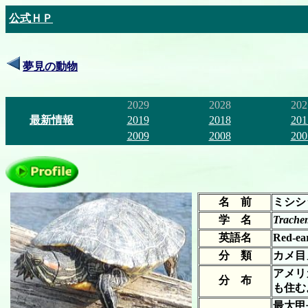
公式ＨＰ
夢見の動物
2029
2028
202
最新情報
2019
2018
201
2009
2008
200
名 前
ミシシ
学 名
Trachem
英語名
Red-ear
分 類
カメ目
アメリ
分 布
も住む
最大甲