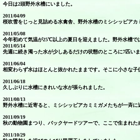
今日は2頭野外水槽にいました。
2011/04/09
桜吹雪をじっと見詰める水禽舎、野外水槽のミシシッピアカ
2011/05/08
今年初めて気温が25℃以上の夏日を迎えました。野外水槽で
2011/05/14
先週に続き濁った水が少しあるだけの状態のところに7匹い
2011/06/04
相変わらず水はほとんと抜かれたままです。そこに小さな子
2011/06/18
久しぶりに水槽にきれいな水が張られました。
2011/08/13
野外水槽に近寄ると、ミシシッピアカミミガメたちが一斉に
2011/09/19
秋の動物園まつり、バックヤードツアーで、ここで生まれた
2011/10/29