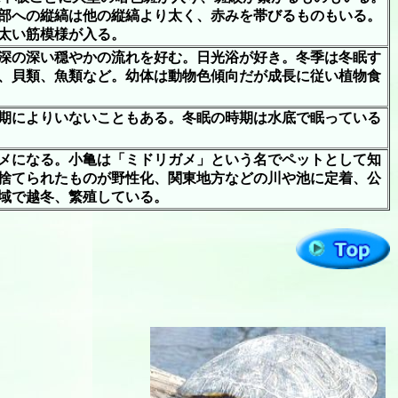
部への縦縞は他の縦縞より太く、赤みを帯びるものもいる。
太い筋模様が入る。
深の深い穏やかの流れを好む。日光浴が好き。冬季は冬眠す
、貝類、魚類など。幼体は動物色傾向だが成長に従い植物食
期によりいないこともある。冬眠の時期は水底で眠っている
メになる。小亀は「ミドリガメ」という名でペットとして知
、捨てられたものが野性化、関東地方などの川や池に定着、公
域で越冬、繁殖している。