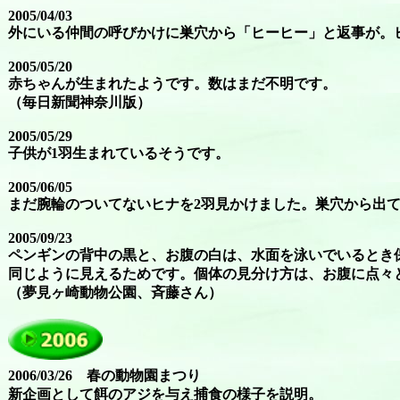
2005/04/03
外にいる仲間の呼びかけに巣穴から「ヒーヒー」と返事が。
2005/05/20
赤ちゃんが生まれたようです。数はまだ不明です。
（毎日新聞神奈川版）
2005/05/29
子供が1羽生まれているそうです。
2005/06/05
まだ腕輪のついてないヒナを2羽見かけました。巣穴から出
2005/09/23
ペンギンの背中の黒と、お腹の白は、水面を泳いでいるとき
同じように見えるためです。個体の見分け方は、お腹に点々
（夢見ヶ崎動物公園、斉藤さん）
2006/03/26 春の動物園まつり
新企画として餌のアジを与え捕食の様子を説明。