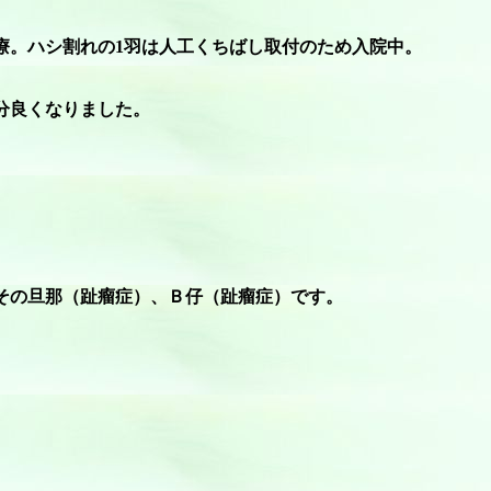
療。ハシ割れの1羽は人工くちばし取付のため入院中。
分良くなりました。
。
その旦那（趾瘤症）、Ｂ仔（趾瘤症）です。
。