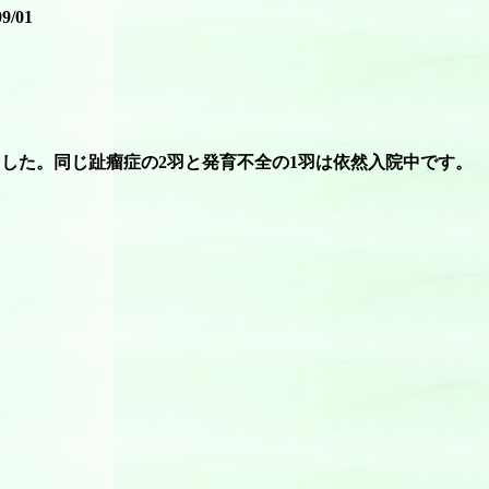
09/01
した。同じ趾瘤症の2羽と発育不全の1羽は依然入院中です。