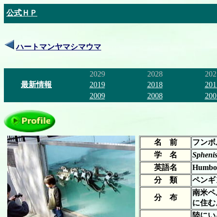
公式ＨＰ
ハートマンヤマシマウマ
2029
2028
202
最新情報
2019
2018
201
2009
2008
200
名 前
フンボ
学 名
Sphenis
英語名
Humbol
分 類
ペンギ
南米ペ
分 布
に住む
陸にい