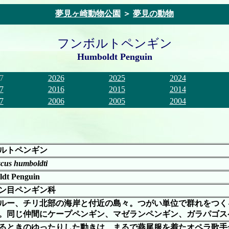
夢見ヶ崎動物公園
＞
夢見の動物
フンボルトペンギン
Humboldt Penguin
7
2026
2025
2024
7
2016
2015
2014
7
2006
2005
2004
ルトペンギン
cus humboldti
dt Penguin
ン目ペンギン科
ルー、チリ北部の海岸と付近の島々。つがい単位で群れをつく
。同じ仲間にケープペンギン、マゼランペンギン、ガラパゴス
るときのゆったりした動きは、まるで燕尾服を着たオペラ歌手