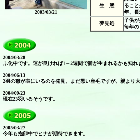
生 態
ること
2003/03/21
年、長
子供が
夢見処
毎年の
2004/03/28
ふ化中です。運が良ければ1～2週間で雛が生まれるかも知れ
2004/06/13
2羽の雛が表にいるのを発見。まだ黒い産毛ですが、親より
2004/09/23
現在23羽いるそうです。
2005/03/27
今年も抱卵中でヒナが期待できます。