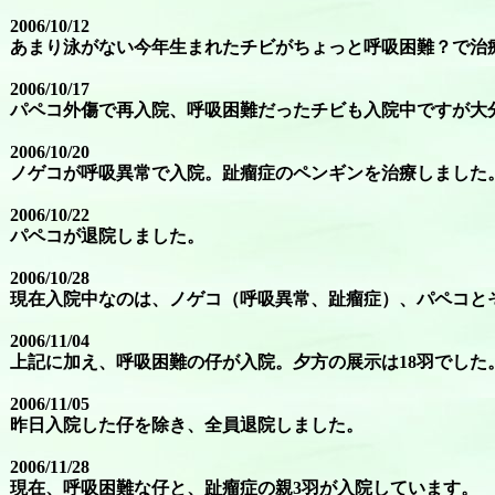
2006/10/12
あまり泳がない今年生まれたチビがちょっと呼吸困難？で治
2006/10/17
パペコ外傷で再入院、呼吸困難だったチビも入院中ですが大
2006/10/20
ノゲコが呼吸異常で入院。趾瘤症のペンギンを治療しました
2006/10/22
パペコが退院しました。
2006/10/28
現在入院中なのは、ノゲコ（呼吸異常、趾瘤症）、パペコと
2006/11/04
上記に加え、呼吸困難の仔が入院。夕方の展示は18羽でした
2006/11/05
昨日入院した仔を除き、全員退院しました。
2006/11/28
現在、呼吸困難な仔と、趾瘤症の親3羽が入院しています。