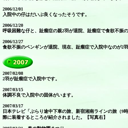
2006/12/01
入院中の仔はだいぶ良くなったそうです。
2006/12/20
呼吸困難な仔と、趾瘤症の親2羽が退院、趾瘤症で食欲不振の
2006/12/27
食欲不振のペンギンが退院、現在、趾瘤症で入院中なのが2
2007/02/08
2羽が趾瘤症で入院中です。
2007/03/15
体調不良で入院中の固体がいます。
2007/03/17
日本テレビ「ぶらり途中下車の旅、新宿湘南ラインの旅（9
際に装着するところが紹介されました。【写真右】