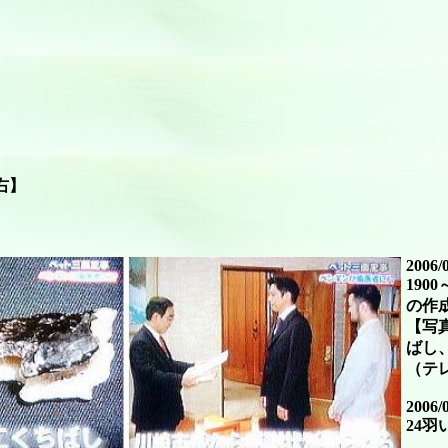
右】
2006/
19
の作
【写
ばし
（テ
2006/
24