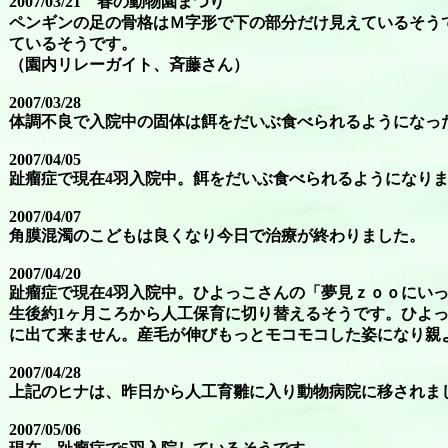
2007/03/21 春の動物園まつり
ペンギンの足の骨格はＭ字形で下の部分だけ見えているそう
ているそうです。
（園内リレーガイト、斉藤さん）
2007/03/28
体調不良で入院中の固体は餌をだいぶ食べられるようになっ
2007/04/05
趾瘤症で現在4羽入院中。餌をだいぶ食べられるようになり
2007/04/07
角膜混濁のこどもは良くなり今日で治療が終わりました。
2007/04/20
趾瘤症で現在4羽入院中。ひよっこさんの「夢見ｚｏｏにいっ
生後約1ヶ月ころから人工保育に切り替えるそうです。ひよっ
に出て来ません。産毛が伸びもっとモコモコした姿になり親
2007/04/28
上記のヒナは、昨日から人工育雛に入り動物病院に移されま
2007/05/06