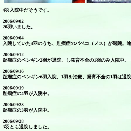
4羽入院中だそうです。
2006/09/02
20羽いました。
2006/09/04
入院していた4羽のうち、趾瘤症のパペコ（メス）が退院。
2006/09/12
趾瘤症のペンギン2羽が退院、し発育不全の1羽のみ入院中。
2006/09/16
趾瘤症のペンギン6羽入院、1羽を治療、発育不全の1羽は退
2006/09/19
趾瘤症の4羽が入院中。
2006/09/23
趾瘤症の3羽が入院中。
2006/09/28
3羽とも退院しました。