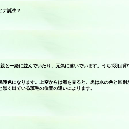
ヒナ誕生？
て親と一緒に並んでいたり、元気に泳いでいます。うち1羽は背
保護色になります。上空からは海を見ると、黒は水の色と区別
と黒く出ている班毛の位置の違いによります。