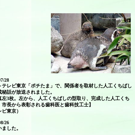
07/28
00～テレビ東京「ポチたま」で、関係者を取材した人工くちばし
成秘話が放送されました。
真左3枚。左から、人工くちばしの型取り、完成した人工くち
、市長から表彰される歯科医と歯科技工士】
レビ東京）
08/26
羽いました。