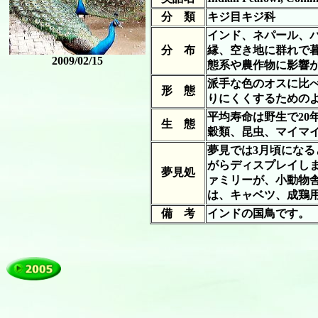
分 類
キジ目キジ科
インド、ネパール、パ
分 布
縁、空き地に群れで暮
2009/02/15
態系や農作物に影響
派手な色のオスに比
形 態
りにくくするための
平均寿命は野生で20
生 態
穀類、昆虫、マイマ
夢見では3月頃にな
がらディスプレイし
夢見処
ァミリーが、小動物
は、キャベツ、成鶏
備 考
インドの国鳥です。