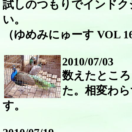
試しのつもりでインドク
い。
（ゆめみにゅーす VOL 1
2010/07/03
数えたところ
た。相変わら
す。