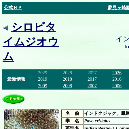
公式ＨＰ
夢見ヶ崎
シロビタ
イ
イムジオウ
In
ム
2029
2028
2027
2026
最新情報
2019
2018
2017
2016
2009
2008
2007
2006
名 前
インドクジャク、鳳
学 名
Pavo cristatus
英語名
Indian Peafowl, Commo