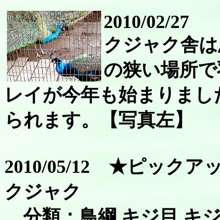
2010/02/27
クジャク舎は
の狭い場所で
レイが今年も始まりまし
られます。【写真左】
2010/05/12 ★ピッ
クジャク
分類：鳥綱 キジ目 キ