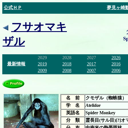
公式ＨＰ
夢見ヶ崎
フサオマキ
ザル
S
2029
2028
2027
2026
最新情報
2019
2018
2017
2016
2009
2008
2007
2006
名 前
クモザル（蜘蛛猿）
学 名
Atelidae
英語名
Spider Monkey
分 類
霊長目(サル目)[?]
分 布
中南米の熱帯雨林