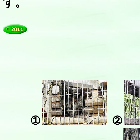
す。
①
②