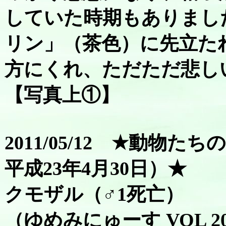
していた時期もありまし
リン」（茶色）に先立た
方にくれ、ただただ悲し
【写真上①】
2011/05/12 ★動物た
平成23年4月30日）★
クモザル（♂1死亡）
（ゆめみにゅーす VOL 2