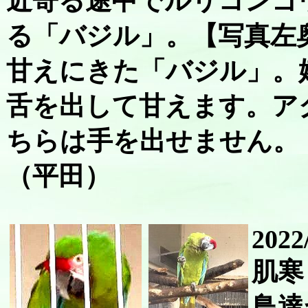
近寄る途中でルリコンゴ
る「バジル」。【写真左
甘えにきた「バジル」。
舌を出して甘えます。ア
ちらは手を出せません。
（平田）
2022
肌寒
鳥達