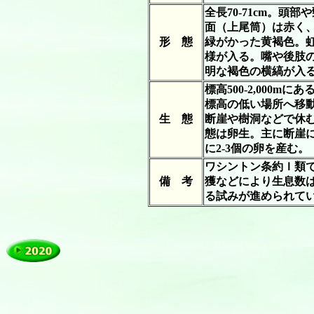
全長70-71cm。
面（上尾筒）は赤く
形 態
緑がかった黄褐色。
様が入る。嘴や後肢
明な褐色の横縞が入
標高500-2,00
標高の低い場所へ移
生 態
断崖や樹洞などで休
態は卵生。主に断崖
に2-3個の卵を産む。
ワシントン条約Ｉ類
備 考
獲などにより生息数
る試みが進められて