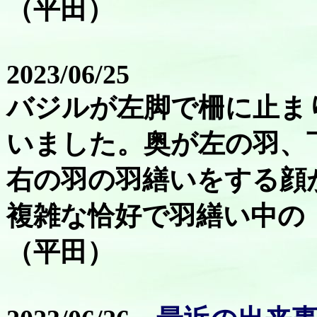
（平田）
2023/06/25
バジルが左脚で柵に止ま
いました。奥が左の羽、
右の羽の羽繕いをする顔
複雑な恰好で羽繕い中の
（平田）