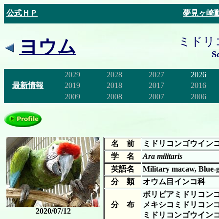
公式ＨＰ
夢見ヶ崎
ミドリ
ヨウム
S
2029
2028
2027
2026
最新情報
2019
2018
2017
2016
2009
2008
2007
2006
名 前
ミドリコンゴウイン
学 名
Ara militaris
英語名
Military macaw, Blue
分 類
オウム目インコ科
ボリビアミドリコン
分 布
メキシコミドリコン
2020/07/12
ミドリコンゴウイン