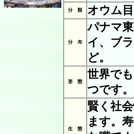
オウム目
分 類
パナマ東
イ、ブラ
分 布
ど。
世界でも
形 態
つです。
賢く社会
ます。寿
生 態