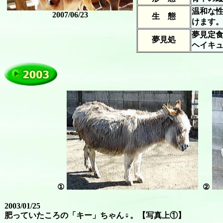
温和な
2007/06/23
生 態
けます。
夢見定
夢見処
ヘイキ
①
②
2003/01/25
肥っていたころの「キー」ちゃん♀。【写真上①】