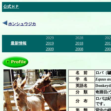
公式ＨＰ
ホンシュウジカ
2029
2028
202
最新情報
2019
2018
201
2009
2008
200
名 前
ロバ（
学 名
Equus as
英語名
Donkeyd,
分 類
奇蹄目(
ロバは
分 布
です。
形 態
背中の