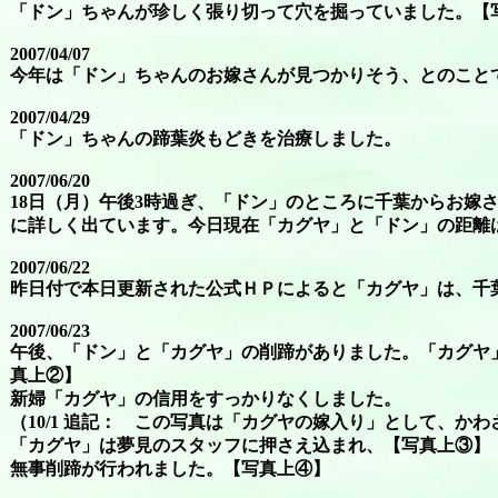
「ドン」ちゃんが珍しく張り切って穴を掘っていました。【
2007/04/07
今年は「ドン」ちゃんのお嫁さんが見つかりそう、とのこと
2007/04/29
「ドン」ちゃんの蹄葉炎もどきを治療しました。
2007/06/20
18日（月）午後3時過ぎ、「ドン」のところに千葉からお嫁さん
に詳しく出ています。今日現在「カグヤ」と「ドン」の距離
2007/06/22
昨日付で本日更新された公式ＨＰによると「カグヤ」は、千葉市
2007/06/23
午後、「ドン」と「カグヤ」の削蹄がありました。「カグヤ
真上②】
新婦「カグヤ」の信用をすっかりなくしました。
（10/1 追記： この写真は「カグヤの嫁入り」として、か
「カグヤ」は夢見のスタッフに押さえ込まれ、【写真上③】
無事削蹄が行われました。【写真上④】