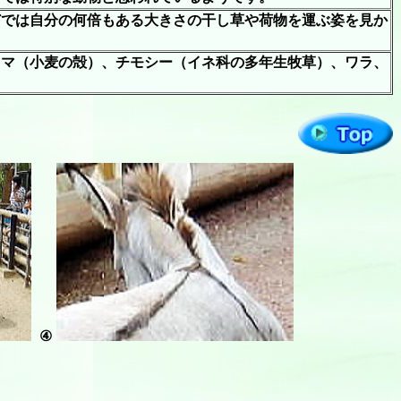
どでは自分の何倍もある大きさの干し草や荷物を運ぶ姿を見か
。
スマ（小麦の殻）、チモシー（イネ科の多年生牧草）、ワラ、
④