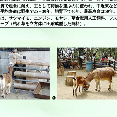
性質で粗食に耐え、主として荷物を運ぶのに使われ、中近東な
平均寿命は野生で25～30年、飼育下で40年、最高寿命は50年
食は、サツマイモ、ニンジン、モヤシ、草食獣用人工飼料、フ
ューブ（枯れ草を立方体に圧縮成型した飼料）。
③