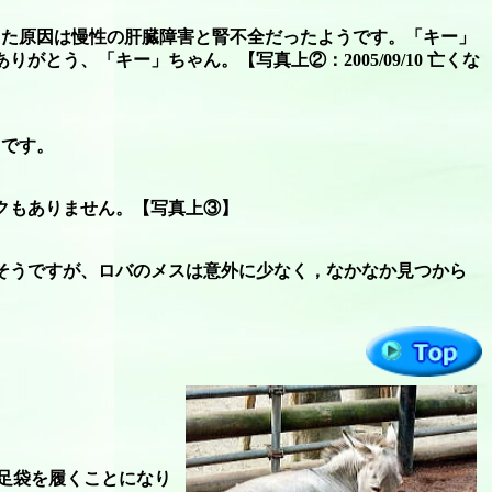
った原因は慢性の肝臓障害と腎不全だったようです。「キー」
う、「キー」ちゃん。【写真上②：2005/09/10 亡くな
うです。
クもありません。【写真上③】
そうですが、ロバのメスは意外に少なく，なかなか見つから
足袋を履くことになり