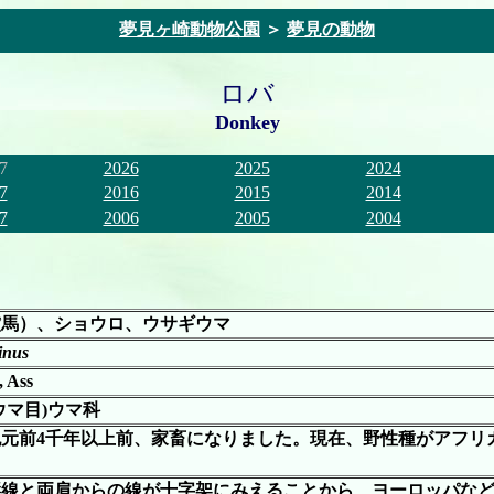
夢見ヶ崎動物公園
＞
夢見の動物
ロバ
Donkey
7
2026
2025
2024
7
2016
2015
2014
7
2006
2005
2004
驢馬）、ショウロ、ウサギウマ
inus
 Ass
ウマ目)ウマ科
紀元前4千年以上前、家畜になりました。現在、野性種がアフリ
縦線と両肩からの線が十字架にみえることから、ヨーロッパな