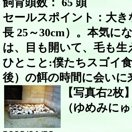
飼育頭数： 65 頭
セールスポイント：大き
長 25～30cm）。本気
は、目も開いて、毛も生
ひとこと:僕たちスゴイ食い
後）の餌の時間に会いに
【写真右2枚
（ゆめみにゅー