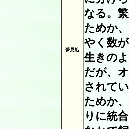
なる。繁
ためか、
やく数が
夢見処
生きのよ
だが、オ
されてい
ためか、
りに統合