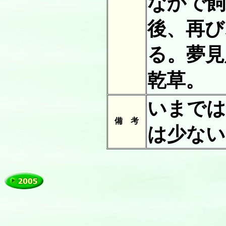
なかで飼
後、再び
る。夢見
乾草。
いまでは
備 考
は少ない