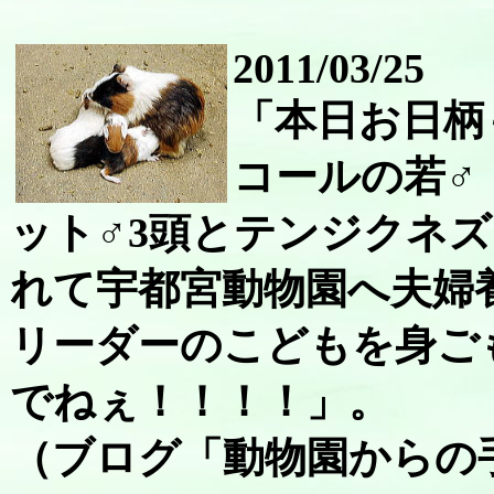
2011/03/25
「本日お日柄
コールの若♂
ット♂3頭とテンジクネ
れて宇都宮動物園へ夫婦
リーダーのこどもを身ご
でねぇ！！！！」。
（ブログ「動物園からの