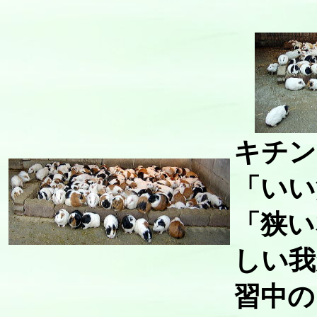
キチン
「いい
「狭い
しい我
習中の