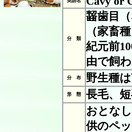
Cavy or 
英語名
齧歯目（
（家畜種
分 類
紀元前1
由で飼わ
野生種は
分 布
長毛、短
形 態
おとなし
供のペッ