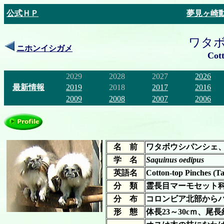
公式ＨＰ
夢見ヶ崎
ワタ
ニホンイシガメ
Cott
2029
2028
2027
2026
最新情報
2019
2018
2017
2016
2009
2008
2007
2006
名 前
ワタボウシパンシェ
学 名
Saquinus oedipus
英語名
Cotton-top Pinches (T
分 類
霊長目マーモセット
分 布
コロンビア北部から
形 態
体長23～30cｍ、尾