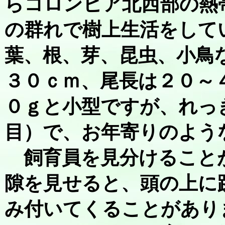
らコロンビア北西部の熱
の群れで樹上生活をして
葉、根、芽、昆虫、小鳥
３０ｃｍ、尾長は２０～
０ｇと小型ですが、れっ
目）で、お年寄りのよう
飼育員を見分けること
隙を見せると、頭の上に
み付いてくることがあり